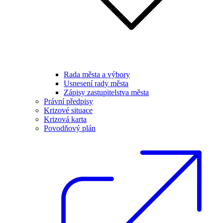
Rada města a výbory
Usnesení rady města
Zápisy zastupitelstva města
Právní předpisy
Krizové situace
Krizová karta
Povodňový plán