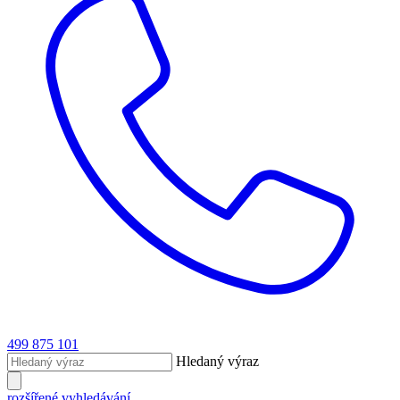
499 875 101
Hledaný výraz
rozšířené vyhledávání