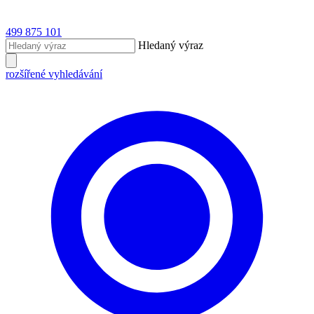
499 875 101
Hledaný výraz
rozšířené vyhledávání