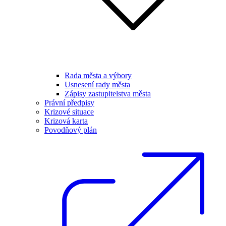
Rada města a výbory
Usnesení rady města
Zápisy zastupitelstva města
Právní předpisy
Krizové situace
Krizová karta
Povodňový plán