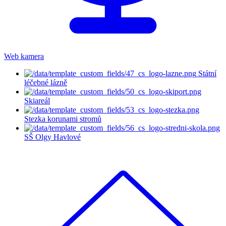
Web kamera
Státní
léčebné lázně
Skiareál
Stezka korunami stromů
SŠ Olgy Havlové