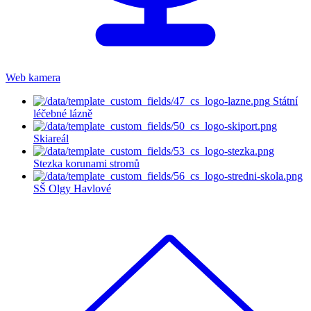
Web kamera
Státní
léčebné lázně
Skiareál
Stezka korunami stromů
SŠ Olgy Havlové