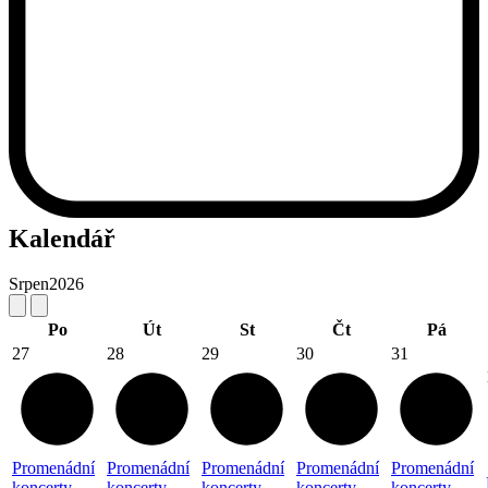
Kalendář
Srpen
2026
Po
Út
St
Čt
Pá
27
28
29
30
31
Promenádní
Promenádní
Promenádní
Promenádní
Promenádní
koncerty
koncerty
koncerty
koncerty
koncerty