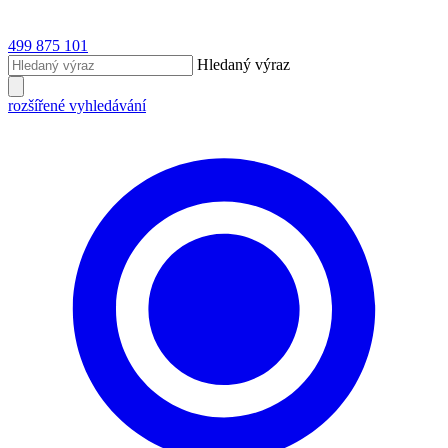
499 875 101
Hledaný výraz
rozšířené vyhledávání