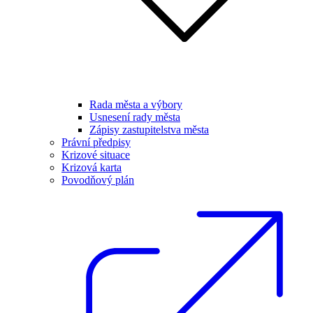
Rada města a výbory
Usnesení rady města
Zápisy zastupitelstva města
Právní předpisy
Krizové situace
Krizová karta
Povodňový plán