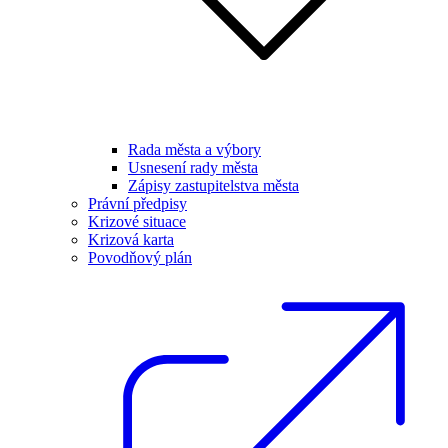
Rada města a výbory
Usnesení rady města
Zápisy zastupitelstva města
Právní předpisy
Krizové situace
Krizová karta
Povodňový plán