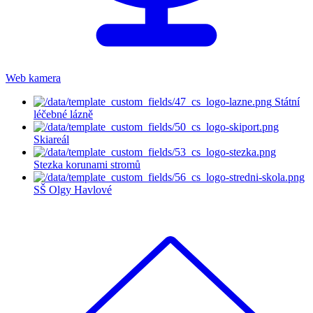
Web kamera
Státní
léčebné lázně
Skiareál
Stezka korunami stromů
SŠ Olgy Havlové