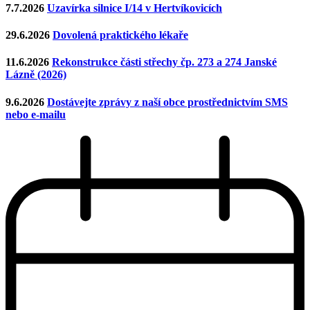
7.7.2026
Uzavírka silnice I/14 v Hertvíkovicích
29.6.2026
Dovolená praktického lékaře
11.6.2026
Rekonstrukce části střechy čp. 273 a 274 Janské
Lázně (2026)
9.6.2026
Dostávejte zprávy z naší obce prostřednictvím SMS
nebo e-mailu