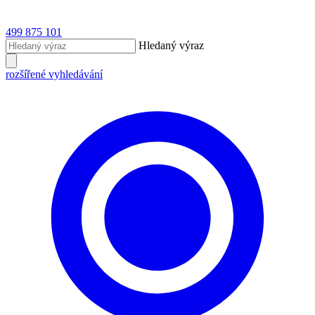
499 875 101
Hledaný výraz
rozšířené vyhledávání