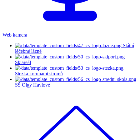
Web kamera
Státní
léčebné lázně
Skiareál
Stezka korunami stromů
SŠ Olgy Havlové