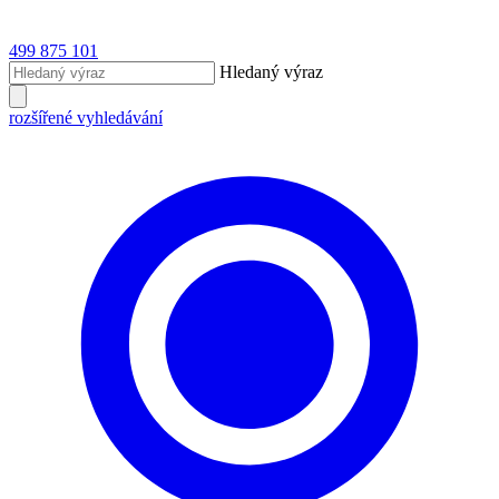
499 875 101
Hledaný výraz
rozšířené vyhledávání