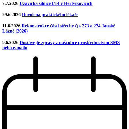
7.7.2026
Uzavírka silnice I/14 v Hertvíkovicích
29.6.2026
Dovolená praktického lékaře
11.6.2026
Rekonstrukce části střechy čp. 273 a 274 Janské
Lázně (2026)
9.6.2026
Dostávejte zprávy z naší obce prostřednictvím SMS
nebo e-mailu