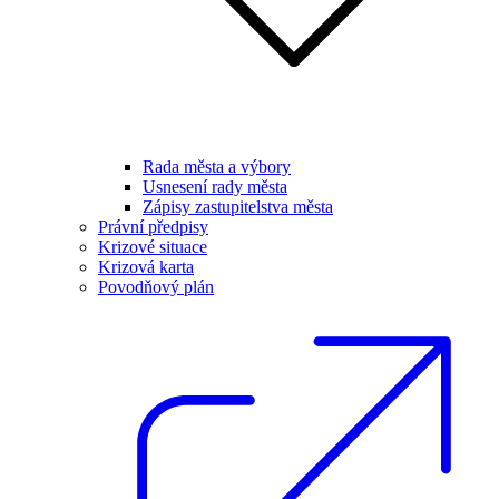
Rada města a výbory
Usnesení rady města
Zápisy zastupitelstva města
Právní předpisy
Krizové situace
Krizová karta
Povodňový plán