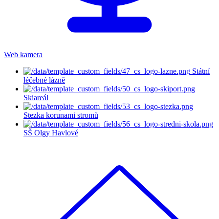
Web kamera
Státní
léčebné lázně
Skiareál
Stezka korunami stromů
SŠ Olgy Havlové