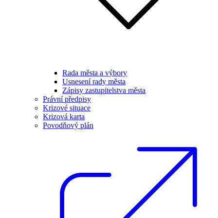
Rada města a výbory
Usnesení rady města
Zápisy zastupitelstva města
Právní předpisy
Krizové situace
Krizová karta
Povodňový plán