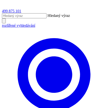
499 875 101
Hledaný výraz
rozšířené vyhledávání