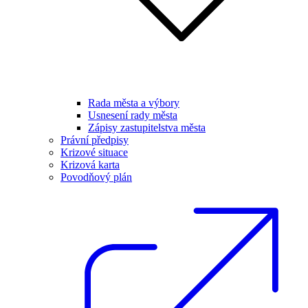
Rada města a výbory
Usnesení rady města
Zápisy zastupitelstva města
Právní předpisy
Krizové situace
Krizová karta
Povodňový plán