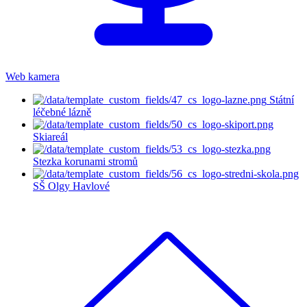
Web kamera
Státní
léčebné lázně
Skiareál
Stezka korunami stromů
SŠ Olgy Havlové