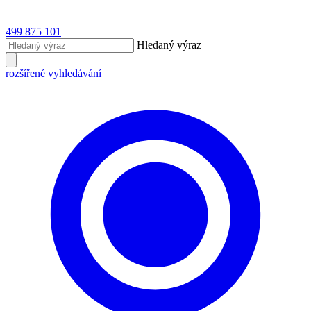
499 875 101
Hledaný výraz
rozšířené vyhledávání