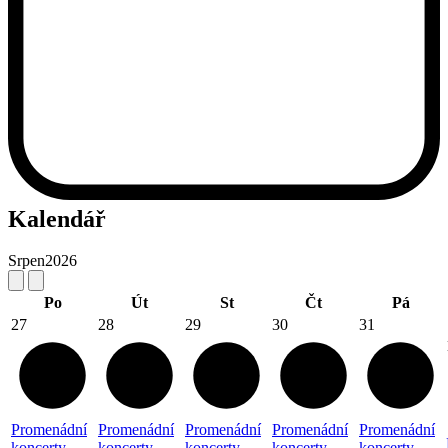
Kalendář
Srpen
2026
Po
Út
St
Čt
Pá
27
28
29
30
31
Promenádní
Promenádní
Promenádní
Promenádní
Promenádní
koncerty
koncerty
koncerty
koncerty
koncerty