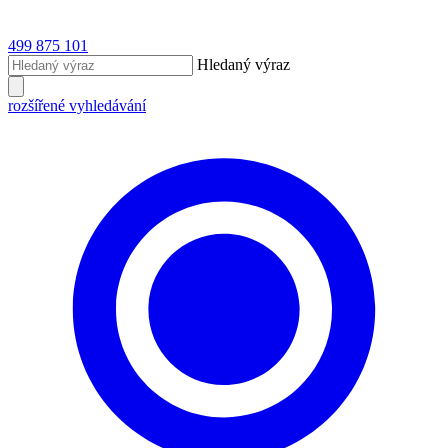
499 875 101
Hledaný výraz
rozšířené vyhledávání