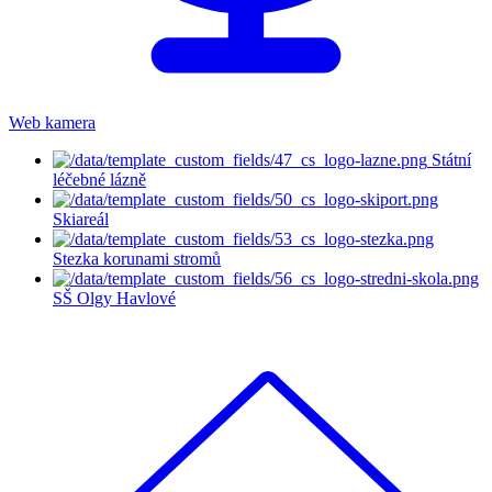
Web kamera
Státní
léčebné lázně
Skiareál
Stezka korunami stromů
SŠ Olgy Havlové