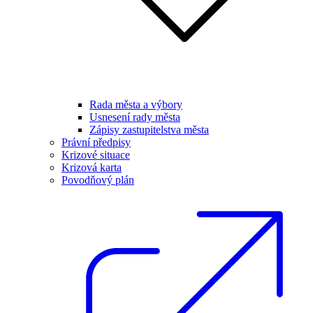
Rada města a výbory
Usnesení rady města
Zápisy zastupitelstva města
Právní předpisy
Krizové situace
Krizová karta
Povodňový plán