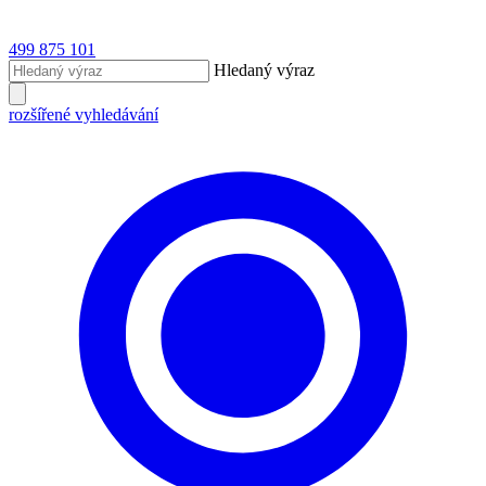
499 875 101
Hledaný výraz
rozšířené vyhledávání