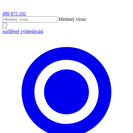
499 875 101
Hledaný výraz
rozšířené vyhledávání