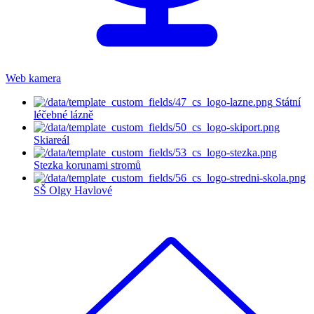
Web kamera
Státní
léčebné lázně
Skiareál
Stezka korunami stromů
SŠ Olgy Havlové