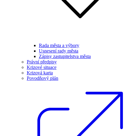
Rada města a výbory
Usnesení rady města
Zápisy zastupitelstva města
Právní předpisy
Krizové situace
Krizová karta
Povodňový plán