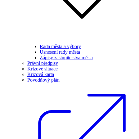
Rada města a výbory
Usnesení rady města
Zápisy zastupitelstva města
Právní předpisy
Krizové situace
Krizová karta
Povodňový plán