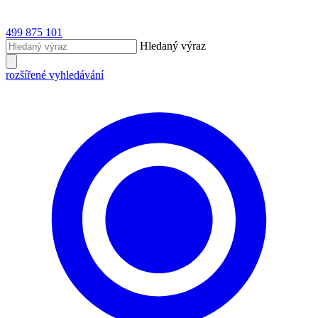
499 875 101
Hledaný výraz
rozšířené vyhledávání