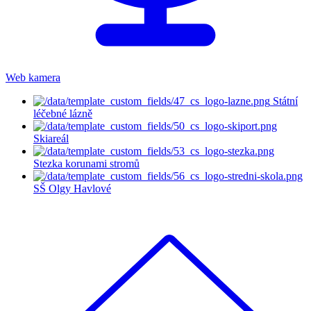
Web kamera
Státní
léčebné lázně
Skiareál
Stezka korunami stromů
SŠ Olgy Havlové