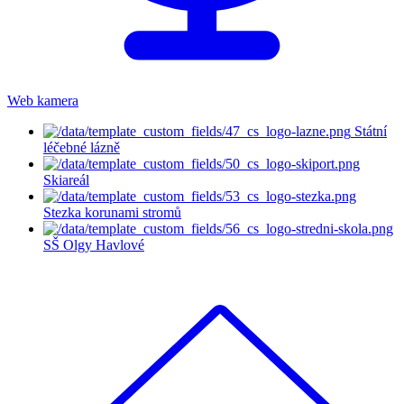
Web kamera
Státní
léčebné lázně
Skiareál
Stezka korunami stromů
SŠ Olgy Havlové