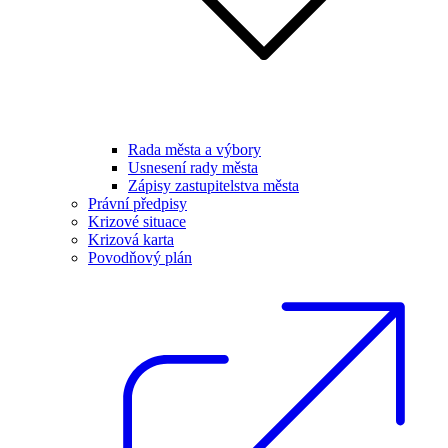
Rada města a výbory
Usnesení rady města
Zápisy zastupitelstva města
Právní předpisy
Krizové situace
Krizová karta
Povodňový plán