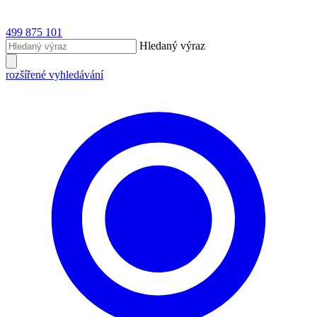
499 875 101
Hledaný výraz
rozšířené vyhledávání