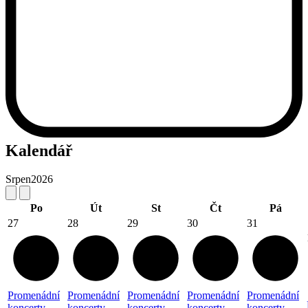
Kalendář
Srpen
2026
Po
Út
St
Čt
Pá
27
28
29
30
31
Promenádní
Promenádní
Promenádní
Promenádní
Promenádní
koncerty
koncerty
koncerty
koncerty
koncerty