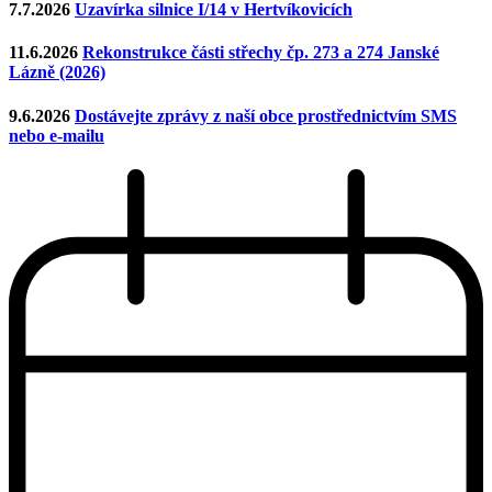
7.7.2026
Uzavírka silnice I/14 v Hertvíkovicích
11.6.2026
Rekonstrukce části střechy čp. 273 a 274 Janské
Lázně (2026)
9.6.2026
Dostávejte zprávy z naší obce prostřednictvím SMS
nebo e-mailu