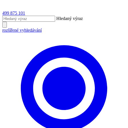
499 875 101
Hledaný výraz
rozšířené vyhledávání