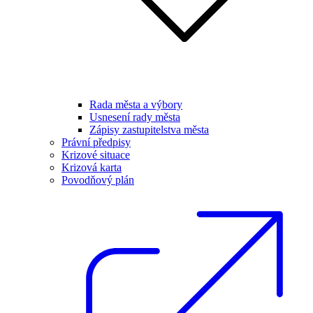
Rada města a výbory
Usnesení rady města
Zápisy zastupitelstva města
Právní předpisy
Krizové situace
Krizová karta
Povodňový plán