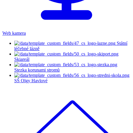
Web kamera
Státní
léčebné lázně
Skiareál
Stezka korunami stromů
SŠ Olgy Havlové