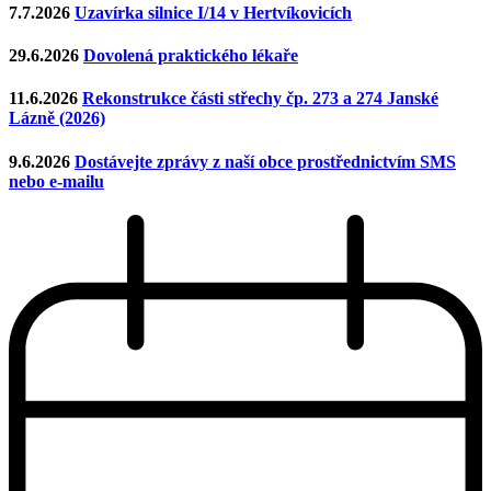
7.7.2026
Uzavírka silnice I/14 v Hertvíkovicích
29.6.2026
Dovolená praktického lékaře
11.6.2026
Rekonstrukce části střechy čp. 273 a 274 Janské
Lázně (2026)
9.6.2026
Dostávejte zprávy z naší obce prostřednictvím SMS
nebo e-mailu