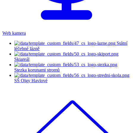
Web kamera
Státní
léčebné lázně
Skiareál
Stezka korunami stromů
SŠ Olgy Havlové