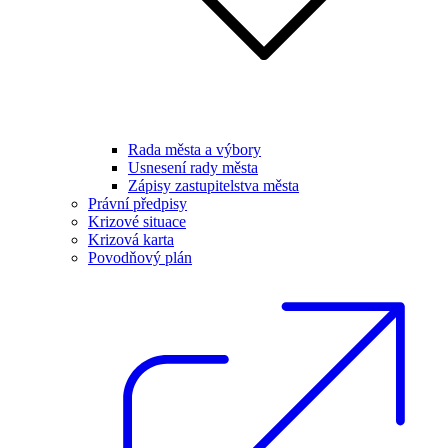
Rada města a výbory
Usnesení rady města
Zápisy zastupitelstva města
Právní předpisy
Krizové situace
Krizová karta
Povodňový plán