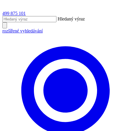
499 875 101
Hledaný výraz
rozšířené vyhledávání