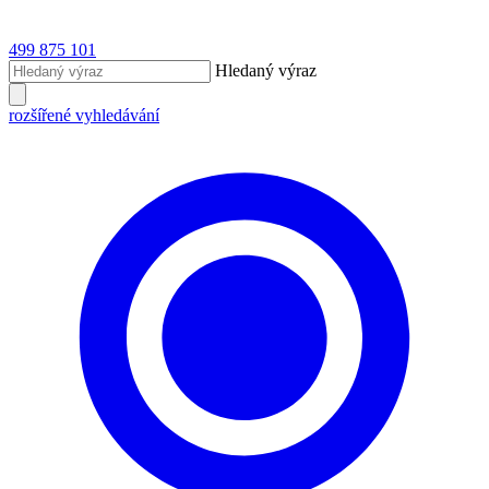
499 875 101
Hledaný výraz
rozšířené vyhledávání