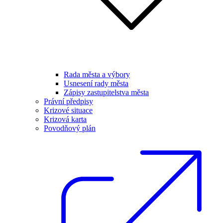
Rada města a výbory
Usnesení rady města
Zápisy zastupitelstva města
Právní předpisy
Krizové situace
Krizová karta
Povodňový plán