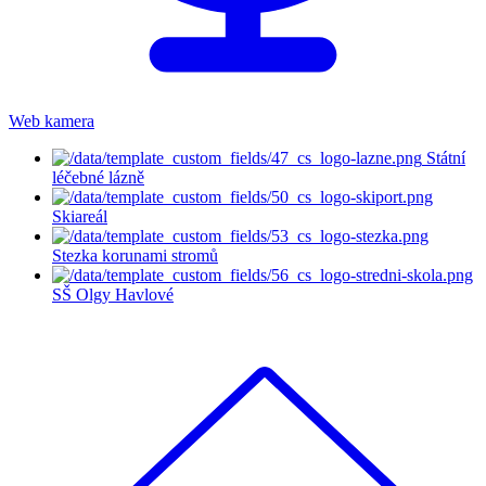
Web kamera
Státní
léčebné lázně
Skiareál
Stezka korunami stromů
SŠ Olgy Havlové