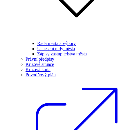
Rada města a výbory
Usnesení rady města
Zápisy zastupitelstva města
Právní předpisy
Krizové situace
Krizová karta
Povodňový plán