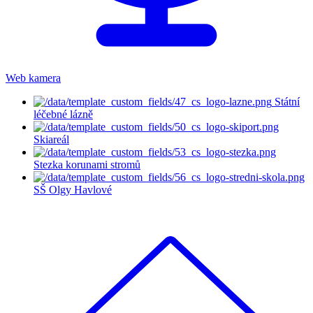
Web kamera
Státní
léčebné lázně
Skiareál
Stezka korunami stromů
SŠ Olgy Havlové