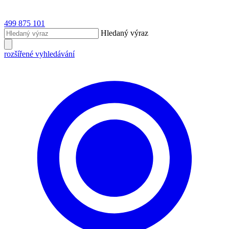
499 875 101
Hledaný výraz
rozšířené vyhledávání