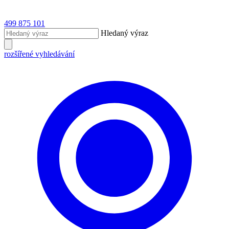
499 875 101
Hledaný výraz
rozšířené vyhledávání