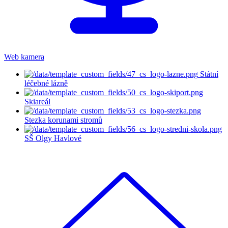
Web kamera
Státní
léčebné lázně
Skiareál
Stezka korunami stromů
SŠ Olgy Havlové