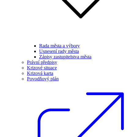
Rada města a výbory
Usnesení rady města
Zápisy zastupitelstva města
Právní předpisy
Krizové situace
Krizová karta
Povodňový plán