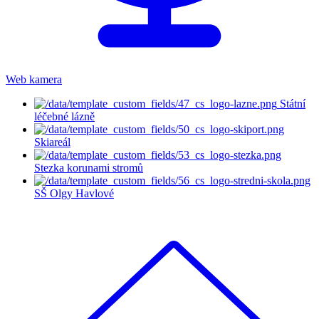
Web kamera
Státní
léčebné lázně
Skiareál
Stezka korunami stromů
SŠ Olgy Havlové