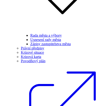
Rada města a výbory
Usnesení rady města
Zápisy zastupitelstva města
Právní předpisy
Krizové situace
Krizová karta
Povodňový plán