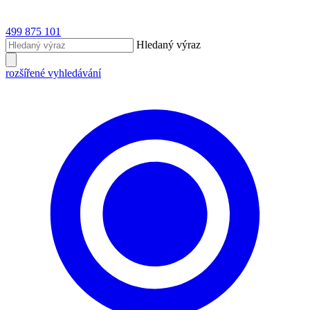
499 875 101
Hledaný výraz
rozšířené vyhledávání