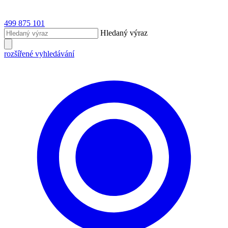
499 875 101
Hledaný výraz
rozšířené vyhledávání