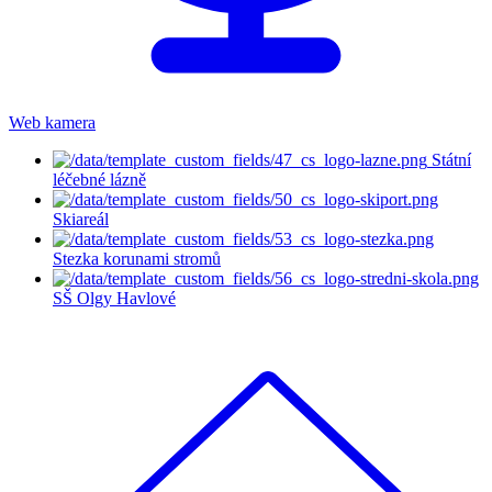
Web kamera
Státní
léčebné lázně
Skiareál
Stezka korunami stromů
SŠ Olgy Havlové