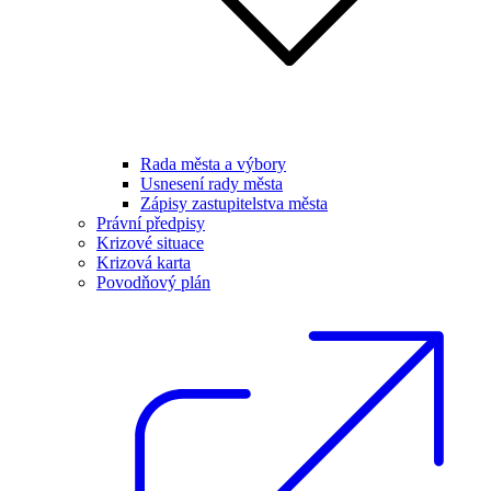
Rada města a výbory
Usnesení rady města
Zápisy zastupitelstva města
Právní předpisy
Krizové situace
Krizová karta
Povodňový plán