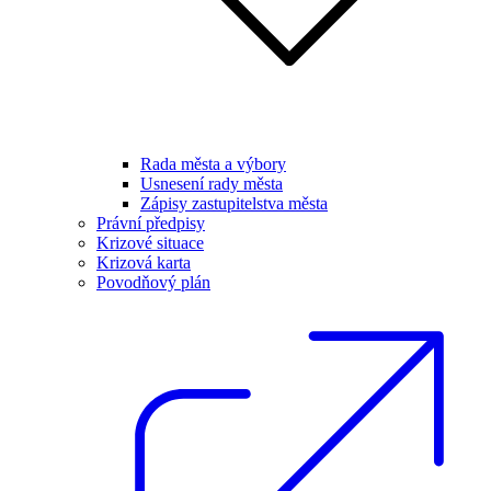
Rada města a výbory
Usnesení rady města
Zápisy zastupitelstva města
Právní předpisy
Krizové situace
Krizová karta
Povodňový plán