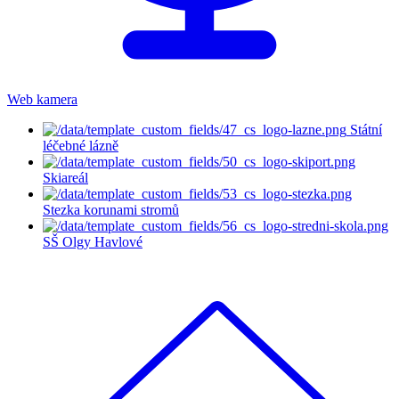
Web kamera
Státní
léčebné lázně
Skiareál
Stezka korunami stromů
SŠ Olgy Havlové