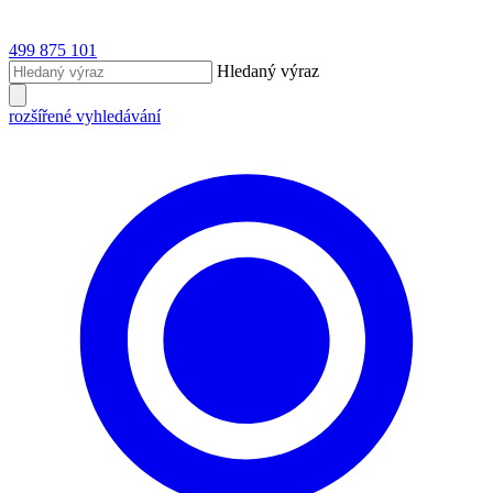
499 875 101
Hledaný výraz
rozšířené vyhledávání