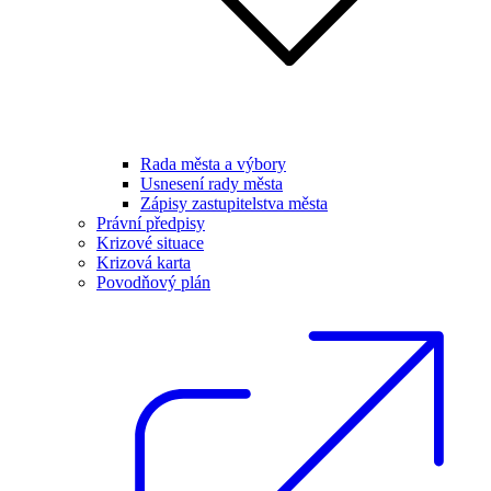
Rada města a výbory
Usnesení rady města
Zápisy zastupitelstva města
Právní předpisy
Krizové situace
Krizová karta
Povodňový plán