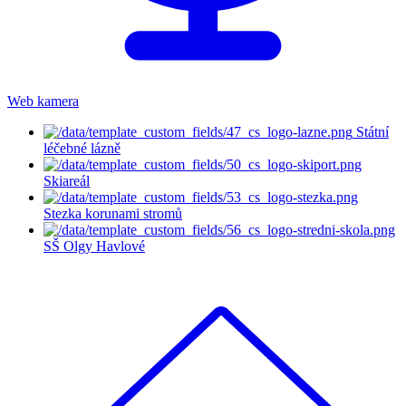
Web kamera
Státní
léčebné lázně
Skiareál
Stezka korunami stromů
SŠ Olgy Havlové