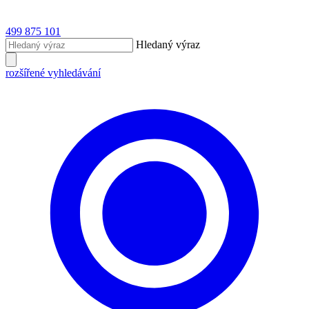
499 875 101
Hledaný výraz
rozšířené vyhledávání