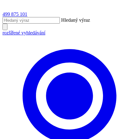
499 875 101
Hledaný výraz
rozšířené vyhledávání