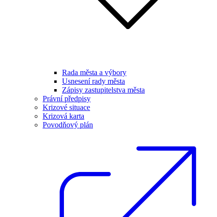
Rada města a výbory
Usnesení rady města
Zápisy zastupitelstva města
Právní předpisy
Krizové situace
Krizová karta
Povodňový plán