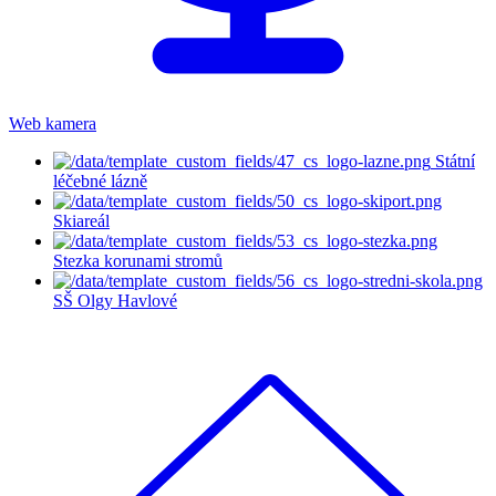
Web kamera
Státní
léčebné lázně
Skiareál
Stezka korunami stromů
SŠ Olgy Havlové