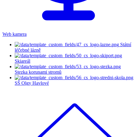
Web kamera
Státní
léčebné lázně
Skiareál
Stezka korunami stromů
SŠ Olgy Havlové