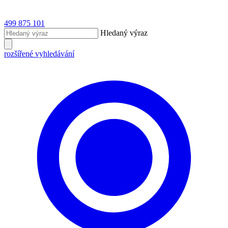
499 875 101
Hledaný výraz
rozšířené vyhledávání