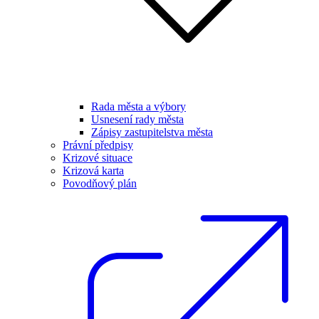
Rada města a výbory
Usnesení rady města
Zápisy zastupitelstva města
Právní předpisy
Krizové situace
Krizová karta
Povodňový plán