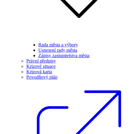
Rada města a výbory
Usnesení rady města
Zápisy zastupitelstva města
Právní předpisy
Krizové situace
Krizová karta
Povodňový plán