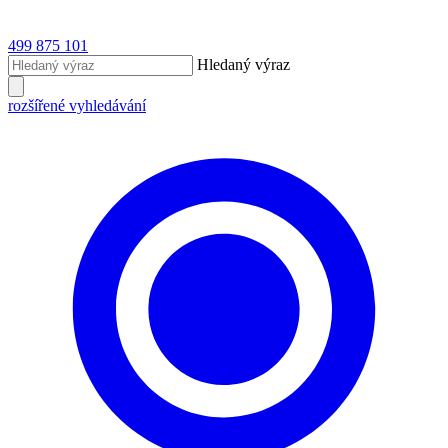
499 875 101
Hledaný výraz
rozšířené vyhledávání