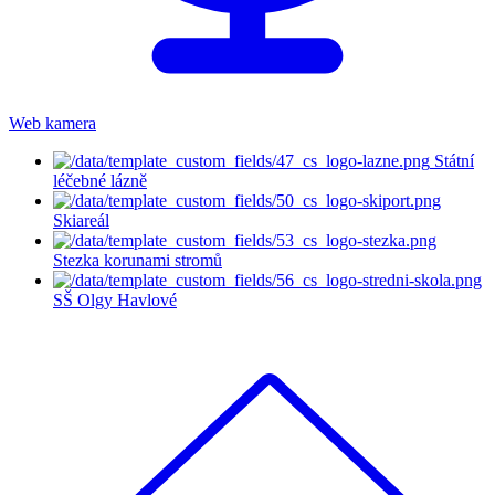
Web kamera
Státní
léčebné lázně
Skiareál
Stezka korunami stromů
SŠ Olgy Havlové