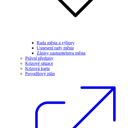
Rada města a výbory
Usnesení rady města
Zápisy zastupitelstva města
Právní předpisy
Krizové situace
Krizová karta
Povodňový plán