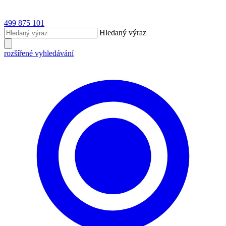
499 875 101
Hledaný výraz
rozšířené vyhledávání