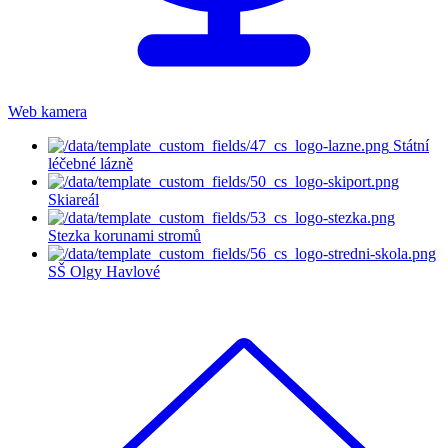
Web kamera
Státní
léčebné lázně
Skiareál
Stezka korunami stromů
SŠ Olgy Havlové