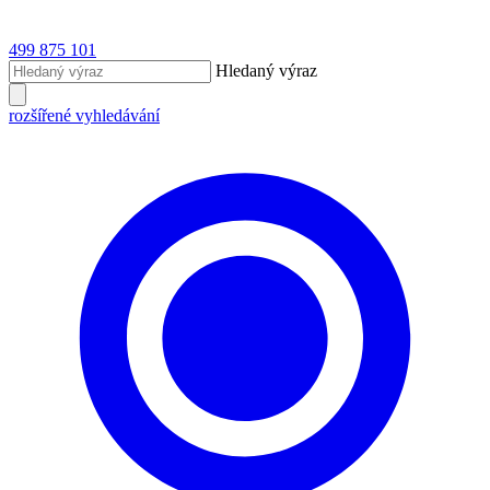
499 875 101
Hledaný výraz
rozšířené vyhledávání