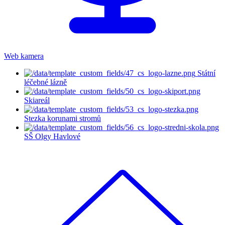
Web kamera
Státní
léčebné lázně
Skiareál
Stezka korunami stromů
SŠ Olgy Havlové