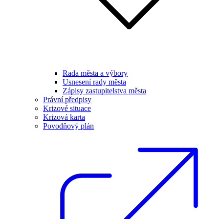
Rada města a výbory
Usnesení rady města
Zápisy zastupitelstva města
Právní předpisy
Krizové situace
Krizová karta
Povodňový plán