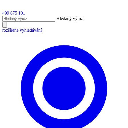
499 875 101
Hledaný výraz
rozšířené vyhledávání