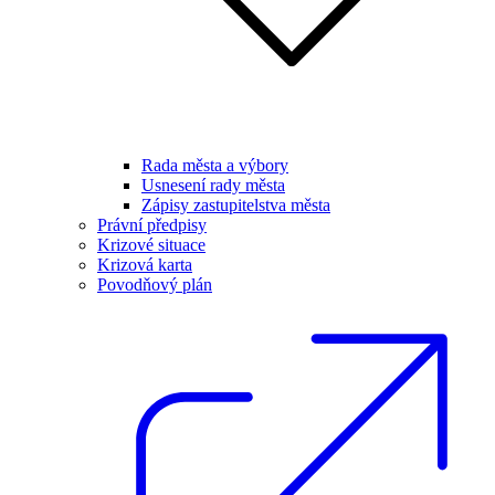
Rada města a výbory
Usnesení rady města
Zápisy zastupitelstva města
Právní předpisy
Krizové situace
Krizová karta
Povodňový plán