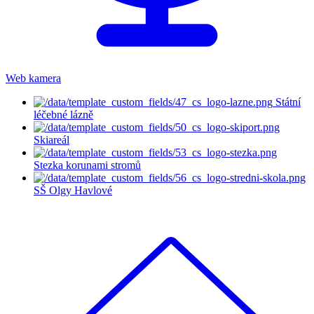
Web kamera
Státní
léčebné lázně
Skiareál
Stezka korunami stromů
SŠ Olgy Havlové