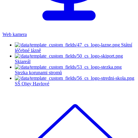
Web kamera
Státní
léčebné lázně
Skiareál
Stezka korunami stromů
SŠ Olgy Havlové