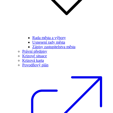
Rada města a výbory
Usnesení rady města
Zápisy zastupitelstva města
Právní předpisy
Krizové situace
Krizová karta
Povodňový plán