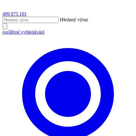
499 875 101
Hledaný výraz
rozšířené vyhledávání