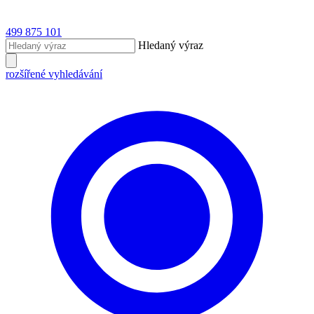
499 875 101
Hledaný výraz
rozšířené vyhledávání