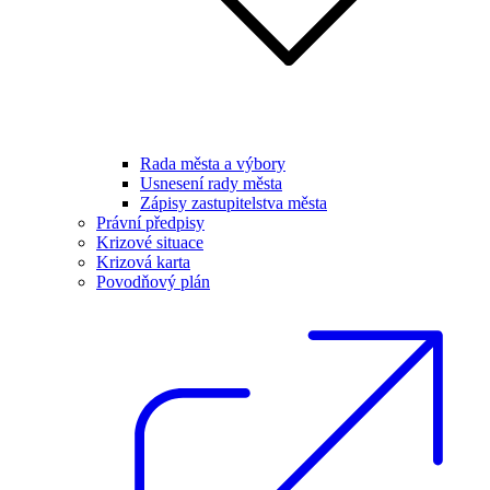
Rada města a výbory
Usnesení rady města
Zápisy zastupitelstva města
Právní předpisy
Krizové situace
Krizová karta
Povodňový plán