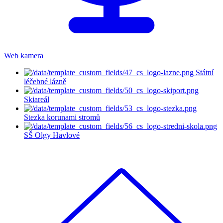
Web kamera
Státní
léčebné lázně
Skiareál
Stezka korunami stromů
SŠ Olgy Havlové