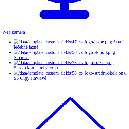
Web kamera
Státní
léčebné lázně
Skiareál
Stezka korunami stromů
SŠ Olgy Havlové