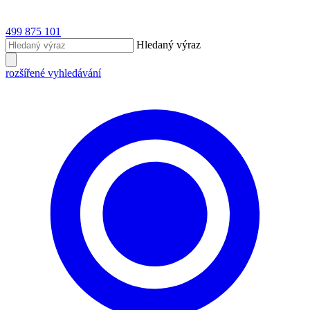
499 875 101
Hledaný výraz
rozšířené vyhledávání