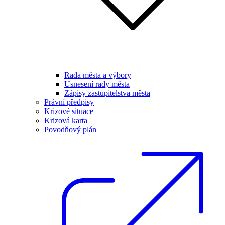
Rada města a výbory
Usnesení rady města
Zápisy zastupitelstva města
Právní předpisy
Krizové situace
Krizová karta
Povodňový plán