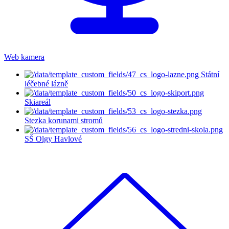
Web kamera
Státní
léčebné lázně
Skiareál
Stezka korunami stromů
SŠ Olgy Havlové