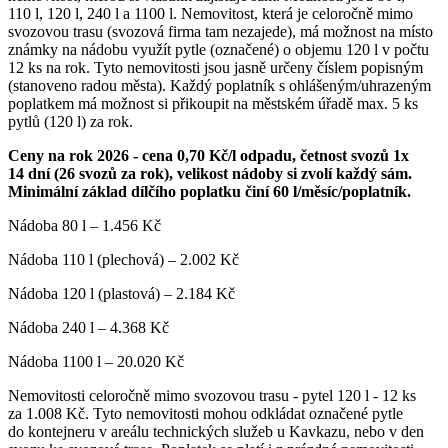
110 l, 120 l, 240 l a 1100 l. Nemovitost, která je celoročně mimo
svozovou trasu (svozová firma tam nezajede), má možnost na místo
známky na nádobu využít pytle (označené) o objemu 120 l v počtu
12 ks na rok. Tyto nemovitosti jsou jasně určeny číslem popisným
(stanoveno radou města). Každý poplatník s ohlášeným/uhrazeným
poplatkem má možnost si přikoupit na městském úřadě max. 5 ks
pytlů (120 l) za rok.
Ceny na rok 2026 - cena 0,70 Kč/l odpadu, četnost svozů 1x
14 dní (26 svozů za rok), velikost nádoby si zvolí každý sám.
Minimální základ dílčího poplatku činí 60 l/měsíc/poplatník.
Nádoba 80 l – 1.456 Kč
Nádoba 110 l (plechová) – 2.002 Kč
Nádoba 120 l (plastová) – 2.184 Kč
Nádoba 240 l – 4.368 Kč
Nádoba 1100 l – 20.020 Kč
Nemovitosti celoročně mimo svozovou trasu - pytel 120 l - 12 ks
za 1.008 Kč. Tyto nemovitosti mohou odkládat označené pytle
do kontejneru v areálu technických služeb u Kavkazu, nebo v den