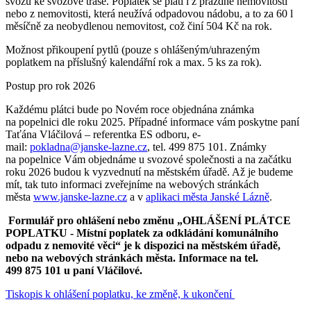
svozu ke svozové trase. Poplatek se platí i z prázdné nemovitosti
nebo z nemovitosti, která neužívá odpadovou nádobu, a to za 60 l
měsíčně za neobydlenou nemovitost, což činí 504 Kč na rok.
Možnost přikoupení pytlů (pouze s ohlášeným/uhrazeným
poplatkem na příslušný kalendářní rok a max. 5 ks za rok).
Postup pro rok 2026
Každému plátci bude po Novém roce objednána známka
na popelnici dle roku 2025. Případné informace vám poskytne paní
Taťána Vláčilová – referentka ES odboru, e-
mail:
pokladna@janske-lazne.cz
, tel. 499 875 101. Známky
na popelnice Vám objednáme u svozové společnosti a na začátku
roku 2026 budou k vyzvednutí na městském úřadě. Až je budeme
mít, tak tuto informaci zveřejníme na webových stránkách
města
www.janske-lazne.cz
a v
aplikaci města Janské Lázně
.
Formulář pro ohlášení nebo změnu „OHLÁŠENÍ PLÁTCE
POPLATKU - Místní poplatek za odkládání komunálního
odpadu z nemovité věci“ je k dispozici na městském úřadě,
nebo na webových stránkách města. Informace na tel.
499 875 101 u paní Vláčilové.
Tiskopis k ohlášení poplatku, ke změně, k ukončení