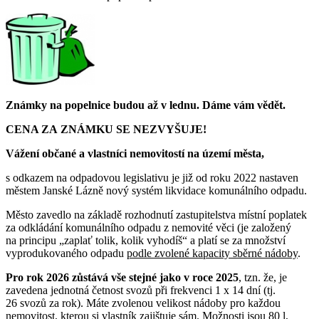
Známky na popelnice budou až v lednu. Dáme vám vědět.
CENA ZA ZNÁMKU SE NEZVYŠUJE!
Vážení občané a vlastníci nemovitostí na území města,
s odkazem na odpadovou legislativu je již od roku 2022 nastaven
městem Janské Lázně nový systém likvidace komunálního odpadu.
Město zavedlo na základě rozhodnutí zastupitelstva místní poplatek
za odkládání komunálního odpadu z nemovité věci (je založený
na principu „zaplať tolik, kolik vyhodíš“ a platí se za množství
vyprodukovaného odpadu
podle zvolené kapacity sběrné nádoby
.
Pro rok 2026 zůstává vše stejné jako v roce 2025
, tzn. že, je
zavedena jednotná četnost svozů při frekvenci 1 x 14 dní (tj.
26 svozů za rok). Máte zvolenou velikost nádoby pro každou
nemovitost, kterou si vlastník zajištuje sám. Možnosti jsou 80 l,