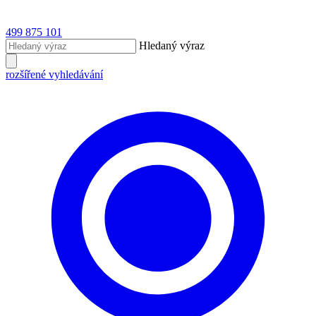
499 875 101
Hledaný výraz
rozšířené vyhledávání