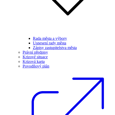
Rada města a výbory
Usnesení rady města
Zápisy zastupitelstva města
Právní předpisy
Krizové situace
Krizová karta
Povodňový plán