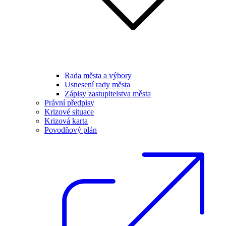
Rada města a výbory
Usnesení rady města
Zápisy zastupitelstva města
Právní předpisy
Krizové situace
Krizová karta
Povodňový plán