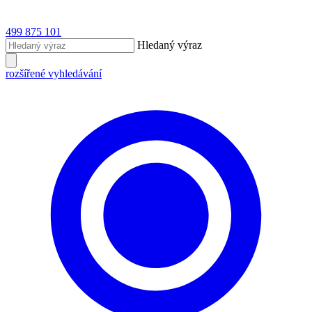
499 875 101
Hledaný výraz
rozšířené vyhledávání