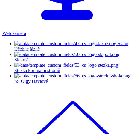
Web kamera
Státní
léčebné lázně
Skiareál
Stezka korunami stromů
SŠ Olgy Havlové