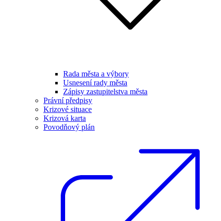
Rada města a výbory
Usnesení rady města
Zápisy zastupitelstva města
Právní předpisy
Krizové situace
Krizová karta
Povodňový plán