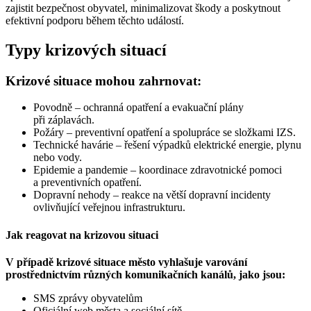
zajistit bezpečnost obyvatel, minimalizovat škody a poskytnout
efektivní podporu během těchto událostí.
Typy krizových situací
Krizové situace mohou zahrnovat:
Povodně – ochranná opatření a evakuační plány
při záplavách.
Požáry – preventivní opatření a spolupráce se složkami IZS.
Technické havárie – řešení výpadků elektrické energie, plynu
nebo vody.
Epidemie a pandemie – koordinace zdravotnické pomoci
a preventivních opatření.
Dopravní nehody – reakce na větší dopravní incidenty
ovlivňující veřejnou infrastrukturu.
Jak reagovat na krizovou situaci
V případě krizové situace město vyhlašuje varování
prostřednictvím různých komunikačních kanálů, jako jsou:
SMS zprávy obyvatelům
Oficiální web města a sociální sítě