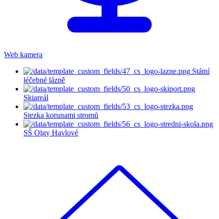
Web kamera
Státní
léčebné lázně
Skiareál
Stezka korunami stromů
SŠ Olgy Havlové