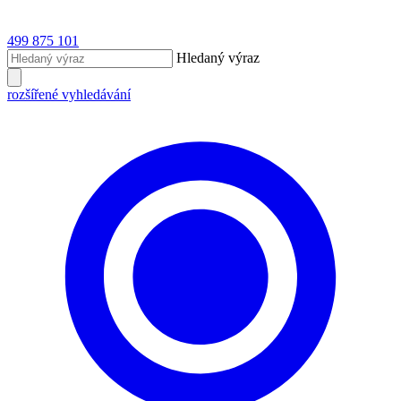
499 875 101
Hledaný výraz
rozšířené vyhledávání