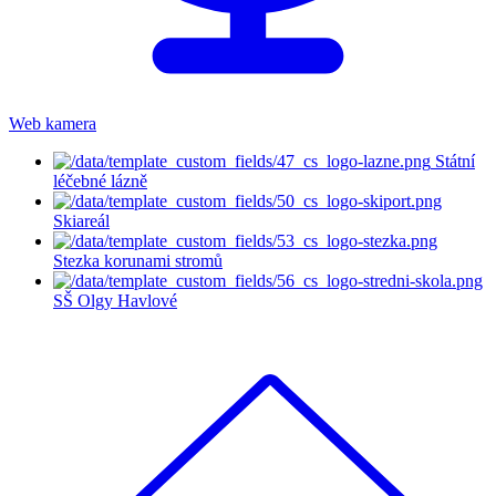
Web kamera
Státní
léčebné lázně
Skiareál
Stezka korunami stromů
SŠ Olgy Havlové