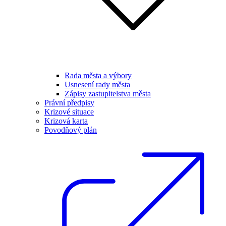
Rada města a výbory
Usnesení rady města
Zápisy zastupitelstva města
Právní předpisy
Krizové situace
Krizová karta
Povodňový plán