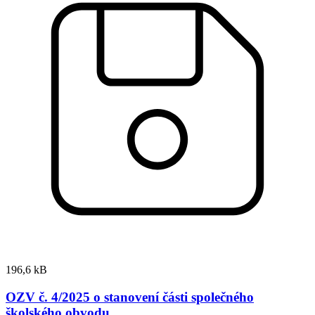
196,6 kB
OZV č. 4/2025 o stanovení části společného
školského obvodu