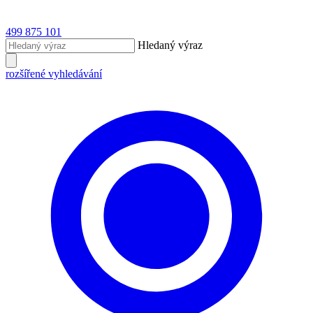
499 875 101
Hledaný výraz
rozšířené vyhledávání