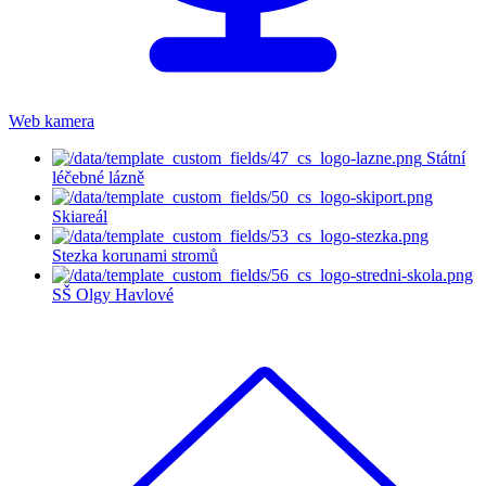
Web kamera
Státní
léčebné lázně
Skiareál
Stezka korunami stromů
SŠ Olgy Havlové