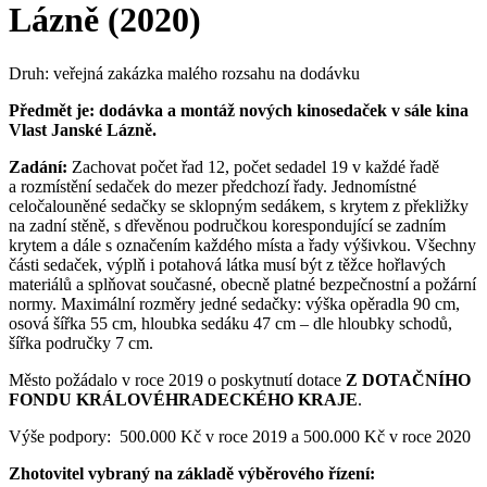
Lázně (2020)
Druh: veřejná zakázka malého rozsahu na dodávku
Předmět je:
dodávka a montáž nových kinosedaček
v sále kina
Vlast Janské Lázně.
Zadání:
Zachovat počet řad 12, počet sedadel 19 v každé řadě
a rozmístění sedaček do mezer předchozí řady. Jednomístné
celočalouněné sedačky se sklopným sedákem, s krytem z překližky
na zadní stěně, s dřevěnou područkou korespondující se zadním
krytem a dále s označením každého místa a řady výšivkou. Všechny
části sedaček, výplň i potahová látka musí být z těžce hořlavých
materiálů a splňovat současné, obecně platné bezpečnostní a požární
normy. Maximální rozměry jedné sedačky: výška opěradla 90 cm,
osová šířka 55 cm, hloubka sedáku 47 cm – dle hloubky schodů,
šířka područky 7 cm.
Město požádalo v roce 2019 o poskytnutí dotace
Z DOTAČNÍHO
FONDU KRÁLOVÉHRADECKÉHO KRAJE
.
Výše podpory: 500.000 Kč v roce 2019 a 500.000 Kč v roce 2020
Zhotovitel vybraný na základě výběrového řízení: