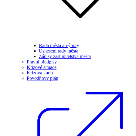
Rada města a výbory
Usnesení rady města
Zápisy zastupitelstva města
Právní předpisy
Krizové situace
Krizová karta
Povodňový plán