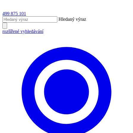
499 875 101
Hledaný výraz
rozšířené vyhledávání