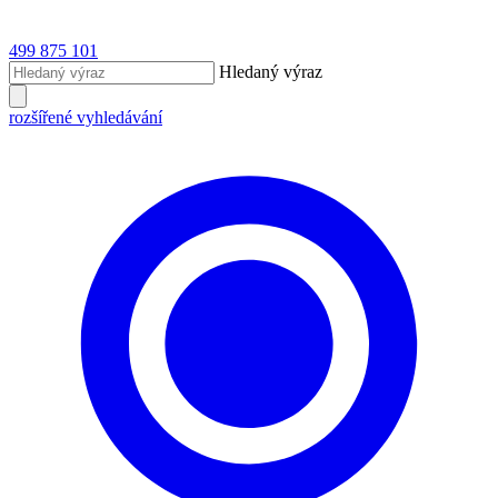
499 875 101
Hledaný výraz
rozšířené vyhledávání