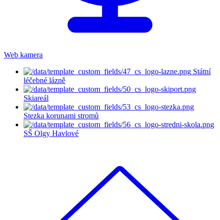
Web kamera
Státní
léčebné lázně
Skiareál
Stezka korunami stromů
SŠ Olgy Havlové