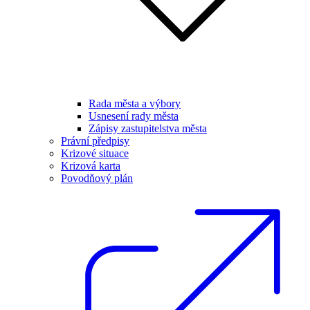
Rada města a výbory
Usnesení rady města
Zápisy zastupitelstva města
Právní předpisy
Krizové situace
Krizová karta
Povodňový plán