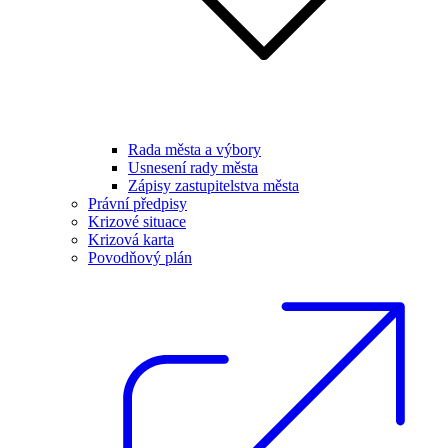
Rada města a výbory
Usnesení rady města
Zápisy zastupitelstva města
Právní předpisy
Krizové situace
Krizová karta
Povodňový plán