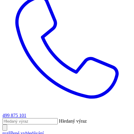
499 875 101
Hledaný výraz
rozšířené vyhledávání