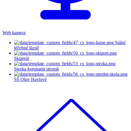
Web kamera
Státní
léčebné lázně
Skiareál
Stezka korunami stromů
SŠ Olgy Havlové