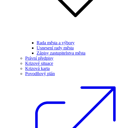
Rada města a výbory
Usnesení rady města
Zápisy zastupitelstva města
Právní předpisy
Krizové situace
Krizová karta
Povodňový plán