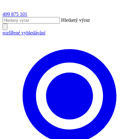
499 875 101
Hledaný výraz
rozšířené vyhledávání