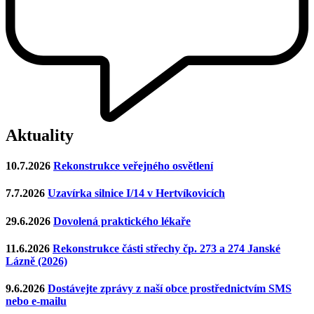
Aktuality
10.7.2026
Rekonstrukce veřejného osvětlení
7.7.2026
Uzavírka silnice I/14 v Hertvíkovicích
29.6.2026
Dovolená praktického lékaře
11.6.2026
Rekonstrukce části střechy čp. 273 a 274 Janské
Lázně (2026)
9.6.2026
Dostávejte zprávy z naší obce prostřednictvím SMS
nebo e-mailu