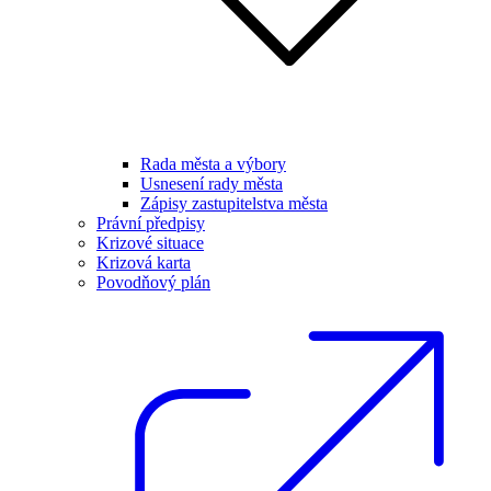
Rada města a výbory
Usnesení rady města
Zápisy zastupitelstva města
Právní předpisy
Krizové situace
Krizová karta
Povodňový plán