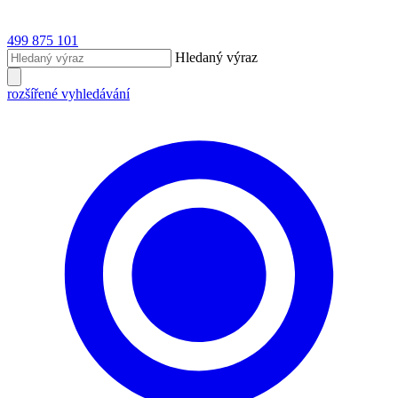
499 875 101
Hledaný výraz
rozšířené vyhledávání