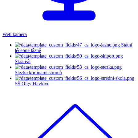
Web kamera
Státní
léčebné lázně
Skiareál
Stezka korunami stromů
SŠ Olgy Havlové