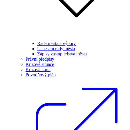
Rada města a výbory
Usnesení rady města
Zápisy zastupitelstva města
Právní předpisy
Krizové situace
Krizová karta
Povodňový plán