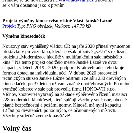
se k vám dostanou jako k prvním.
Projekt výměny kinoservisu v kině Vlast Janské Lázně
Projekt
Typ: PNG obrázek, Velikost: 147.79 kB
Výměna kinosedaček
Nouzový stav vyhlášený vládou ČR na jaře 2020 přinesl vynucenou
přestávku v provozu kina, která se však příznivě „sešla“ s realizací
projektu „Modernizace hlediště v multifunkčním sále městského
kina.“ Na tento projekt obdrželo město Janské Lázně ve dvou
etapách, v letech 2019 - 2020, podporu Královéhradeckého kraje
formou dotací na individuální účel. V dubnu 2020 pracovníci
technických služeb Janské Lázně odstranili ze sálu 230 dřevěných
kinosedaček, po 37 letech užívání značně opotřebovaných. Po nutné
výměně koberce v sále pak provedla firma HOKO-VH s.r.o.
Vlčnov, zhotovitel vybraný na základě výběrového řízení, instalaci
228 moderních kinokřesel, která splňují všechny současné, obecně
platné bezpečnostní a požární normy. Kinosál má nyní kapacitu
12 řad po devatenácti pohodlných, celočalouněných místech.
Všechny srdečně zveme k návštěvě!
Volný čas