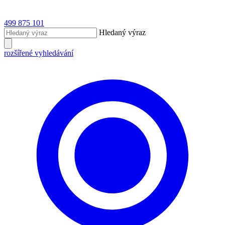
499 875 101
Hledaný výraz
rozšířené vyhledávání