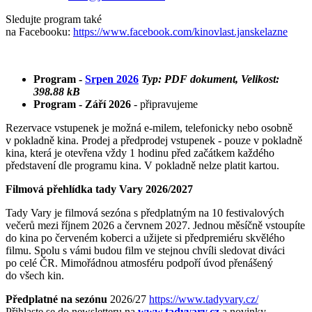
Sledujte program také
na Facebooku:
https://www.facebook.com/kinovlast.janskelazne
Program -
Srpen 2026
Typ: PDF dokument, Velikost:
398.88 kB
Program - Září 2026
- připravujeme
Rezervace vstupenek je možná e-milem, telefonicky nebo osobně
v pokladně kina. Prodej a předprodej vstupenek - pouze v pokladně
kina, která je otevřena vždy 1 hodinu před začátkem každého
představení dle programu kina. V pokladně nelze platit kartou.
Filmová přehlídka tady
Vary 2026/2027
Tady Vary je filmová sezóna s předplatným na 10 festivalových
večerů mezi říjnem 2026 a červnem 2027. Jednou měsíčně vstoupíte
do kina po červeném koberci a užijete si předpremiéru skvělého
filmu. Spolu s vámi budou film ve stejnou chvíli sledovat diváci
po celé ČR. Mimořádnou atmosféru podpoří úvod přenášený
do všech kin.
Předplatné na sezónu
2026/27
https://www.tadyvary.cz/
Přihlaste se do newsletteru na
www.tadyvary.cz
a novinky