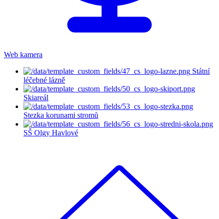
Web kamera
Státní
léčebné lázně
Skiareál
Stezka korunami stromů
SŠ Olgy Havlové