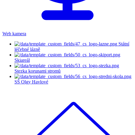
Web kamera
Státní
léčebné lázně
Skiareál
Stezka korunami stromů
SŠ Olgy Havlové