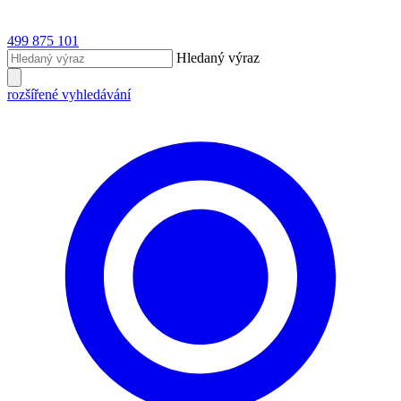
499 875 101
Hledaný výraz
rozšířené vyhledávání