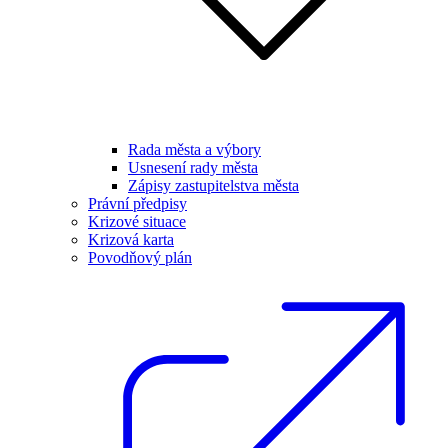
Rada města a výbory
Usnesení rady města
Zápisy zastupitelstva města
Právní předpisy
Krizové situace
Krizová karta
Povodňový plán