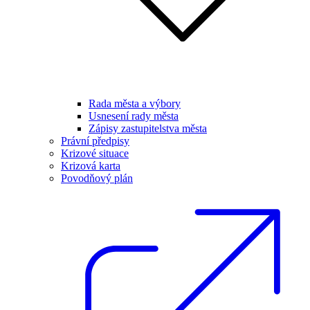
Rada města a výbory
Usnesení rady města
Zápisy zastupitelstva města
Právní předpisy
Krizové situace
Krizová karta
Povodňový plán