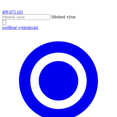
499 875 101
Hledaný výraz
rozšířené vyhledávání