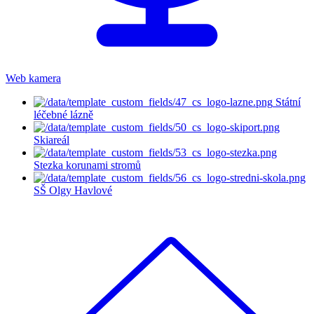
Web kamera
Státní
léčebné lázně
Skiareál
Stezka korunami stromů
SŠ Olgy Havlové