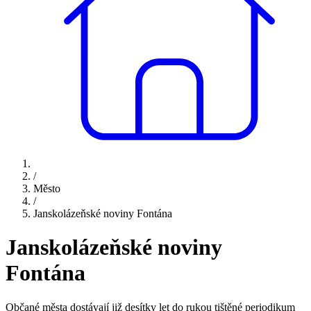
/
Město
/
Janskolázeňské noviny Fontána
Janskolázeňské noviny
Fontána
Občané města dostávají již desítky let do rukou tištěné periodikum