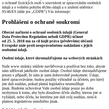
o ochraně fyzických osob v souvislosti se zpracováním osobních
údajů a o volném pohybu těchto údajů a o zrušení směrnice
95/46/ES (dále jen „GDPR“) Vás informuje:
Prohlášení o ochraně soukromí
Obecné nařízení o ochraně osobních údajů (General
Data Protection Regulation neboli GDPR) účinné
od 25. 5. 2018 má za cíl hájit práva (především) občanů
Evropské unie proti neoprávněnému nakládání s jejich
osobními údaji.
Osobní údaje, které shromažďujeme na webových stránkách
Naše www stránky můžete navštěvovat a používat bez toho, abyste
nám sdělovali jakékoliv osobní údaje. Osobní údaje shromažďujeme
jenom v případě, že nám je sami dobrovolně poskytnete. Údaje,
které zpracováváme, budou použity výhradně za účelem, pro který
jste dali souhlas, pokud platná legislativa neumožňuje
jinak. Budeme uchovávat Vaše osobní údaje pouze po dobu
nezbytnou k tomu, aby bylo dosaženo účelu služby, kterou jste si
vyžádali, nebo účelu, ke kterému jste dali svůj souhlas, není-li
platnou legislativou umožněno jinak.