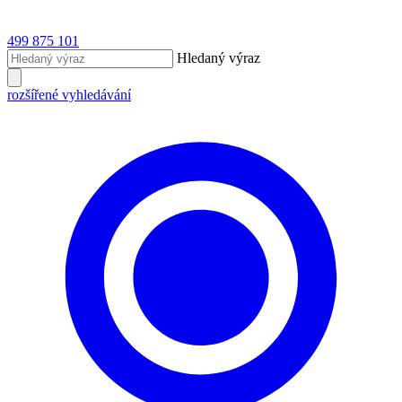
499 875 101
Hledaný výraz
rozšířené vyhledávání