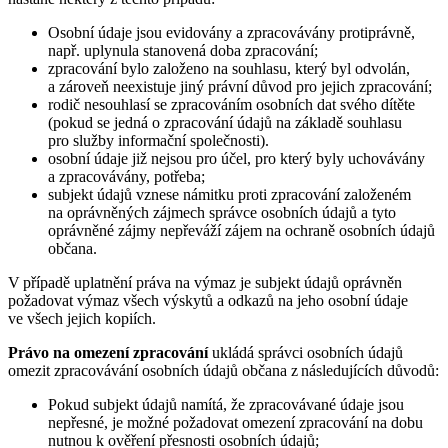
Osobní údaje jsou evidovány a zpracovávány protiprávně,
např. uplynula stanovená doba zpracování;
zpracování bylo založeno na souhlasu, který byl odvolán,
a zároveň neexistuje jiný právní důvod pro jejich zpracování;
rodič nesouhlasí se zpracováním osobních dat svého dítěte
(pokud se jedná o zpracování údajů na základě souhlasu
pro služby informační společnosti).
osobní údaje již nejsou pro účel, pro který byly uchovávány
a zpracovávány, potřeba;
subjekt údajů vznese námitku proti zpracování založeném
na oprávněných zájmech správce osobních údajů a tyto
oprávněné zájmy nepřeváží zájem na ochraně osobních údajů
občana.
V případě uplatnění práva na výmaz je subjekt údajů oprávněn
požadovat výmaz všech výskytů a odkazů na jeho osobní údaje
ve všech jejich kopiích.
Právo na omezení zpracování
ukládá správci osobních údajů
omezit zpracovávání osobních údajů občana z následujících důvodů:
Pokud subjekt údajů namítá, že zpracovávané údaje jsou
nepřesné, je možné požadovat omezení zpracování na dobu
nutnou k ověření přesnosti osobních údajů;