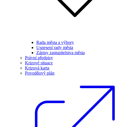
Rada města a výbory
Usnesení rady města
Zápisy zastupitelstva města
Právní předpisy
Krizové situace
Krizová karta
Povodňový plán