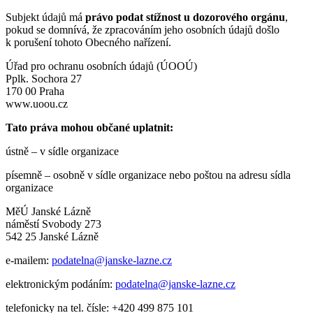
Subjekt údajů má
právo podat stížnost u dozorového orgánu
,
pokud se domnívá, že zpracováním jeho osobních údajů došlo
k porušení tohoto Obecného nařízení.
Úřad pro ochranu osobních údajů (ÚOOÚ)
Pplk. Sochora 27
170 00 Praha
www.uoou.cz
Tato práva mohou občané uplatnit:
ústně – v sídle organizace
písemně – osobně v sídle organizace nebo poštou na adresu sídla
organizace
MěÚ Janské Lázně
náměstí Svobody 273
542 25 Janské Lázně
e-mailem:
podatelna@janske-lazne.cz
elektronickým podáním:
podatelna@janske-lazne.cz
telefonicky na tel. čísle: +420 499 875 101