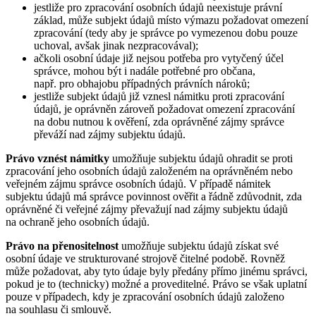
jestliže pro zpracování osobních údajů neexistuje právní
základ, může subjekt údajů místo výmazu požadovat omezení
zpracování (tedy aby je správce po vymezenou dobu pouze
uchoval, avšak jinak nezpracovával);
ačkoli osobní údaje již nejsou potřeba pro vytyčený účel
správce, mohou být i nadále potřebné pro občana,
např. pro obhajobu případných právních nároků;
jestliže subjekt údajů již vznesl námitku proti zpracování
údajů, je oprávněn zároveň požadovat omezení zpracování
na dobu nutnou k ověření, zda oprávněné zájmy správce
převáží nad zájmy subjektu údajů.
Právo vznést námitky
umožňuje subjektu údajů ohradit se proti
zpracování jeho osobních údajů založeném na oprávněném nebo
veřejném zájmu správce osobních údajů. V případě námitek
subjektu údajů má správce povinnost ověřit a řádně zdůvodnit, zda
oprávněné či veřejné zájmy převažují nad zájmy subjektu údajů
na ochraně jeho osobních údajů.
Právo na přenositelnost
umožňuje subjektu údajů získat své
osobní údaje ve strukturované strojově čitelné podobě. Rovněž
může požadovat, aby tyto údaje byly předány přímo jinému správci,
pokud je to (technicky) možné a proveditelné. Právo se však uplatní
pouze v případech, kdy je zpracování osobních údajů založeno
na souhlasu či smlouvě.