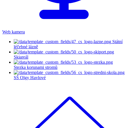
Web kamera
Státní
léčebné lázně
Skiareál
Stezka korunami stromů
SŠ Olgy Havlové