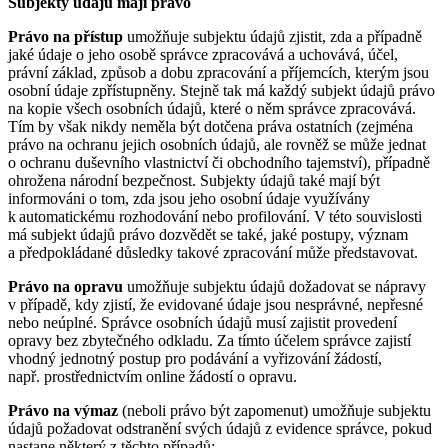
Subjekty údajů mají právo
Právo na přístup
umožňuje subjektu údajů zjistit, zda a případně
jaké údaje o jeho osobě správce zpracovává a uchovává, účel,
právní základ, způsob a dobu zpracování a příjemcích, kterým jsou
osobní údaje zpřístupněny. Stejně tak má každý subjekt údajů právo
na kopie všech osobních údajů, které o něm správce zpracovává.
Tím by však nikdy neměla být dotčena práva ostatních (zejména
právo na ochranu jejich osobních údajů, ale rovněž se může jednat
o ochranu duševního vlastnictví či obchodního tajemství), případně
ohrožena národní bezpečnost. Subjekty údajů také mají být
informováni o tom, zda jsou jeho osobní údaje využívány
k automatickému rozhodování nebo profilování. V této souvislosti
má subjekt údajů právo dozvědět se také, jaké postupy, význam
a předpokládané důsledky takové zpracování může představovat.
Právo na opravu
umožňuje subjektu údajů dožadovat se nápravy
v případě, kdy zjistí, že evidované údaje jsou nesprávné, nepřesné
nebo neúplné. Správce osobních údajů musí zajistit provedení
opravy bez zbytečného odkladu. Za tímto účelem správce zajistí
vhodný jednotný postup pro podávání a vyřizování žádostí,
např. prostřednictvím online žádostí o opravu.
Právo na výmaz
(neboli právo být zapomenut) umožňuje subjektu
údajů požadovat odstranění svých údajů z evidence správce, pokud
nastane některý z těchto případů: