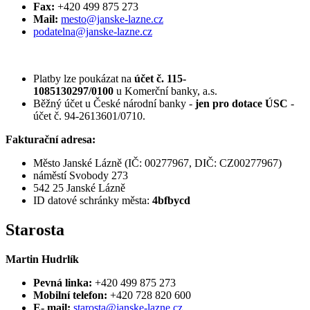
Fax:
+420 499 875 273
Mail:
mesto@janske-lazne.cz
podatelna@janske-lazne.cz
Platby lze poukázat na
účet č.
115-
1085130297/0100
u Komerční banky, a.s.
Běžný účet u České národní banky -
jen pro dotace ÚSC
-
účet č. 94-2613601/0710.
Fakturační adresa:
Město Janské Lázně (IČ: 00277967, DIČ: CZ00277967)
náměstí Svobody 273
542 25 Janské Lázně
ID datové schránky města:
4bfbycd
Starosta
Martin Hudrlík
Pevná linka:
+420 499 875 273
Mobilní telefon:
+420 728 820 600
E- mail:
starosta@janske-lazne.cz