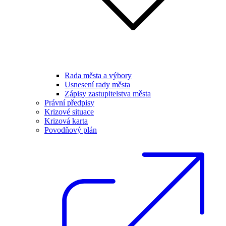
Rada města a výbory
Usnesení rady města
Zápisy zastupitelstva města
Právní předpisy
Krizové situace
Krizová karta
Povodňový plán