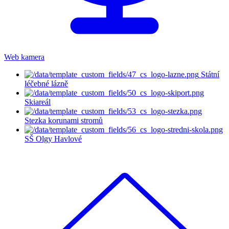
Web kamera
Státní
léčebné lázně
Skiareál
Stezka korunami stromů
SŠ Olgy Havlové