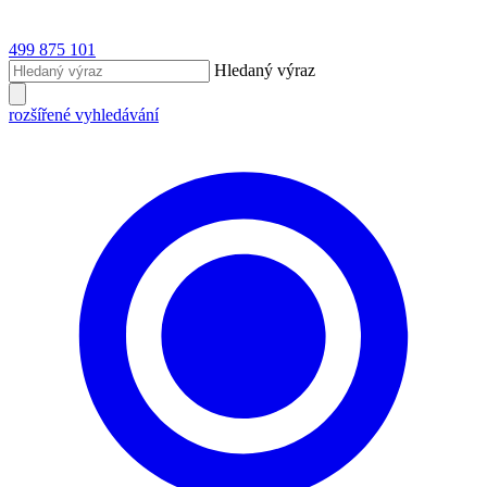
499 875 101
Hledaný výraz
rozšířené vyhledávání