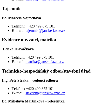
Tajemník
Bc. Marcela Vojtěchová
Telefon:
+420 499 875 101
E- mail:
tajemnik@janske-lazne.cz
Evidence obyvatel, matrika
Lenka Hlaváčková
Telefon:
+420 499 875 101
E- mail:
matrika@janske-lazne.cz
Technicko-hospodářský odbor/stavební úřad
Ing. Petr Straka – vedoucí odboru
Telefon:
+420 499 875 101
E- mail:
stavebni@janske-lazne.cz
Bc. Miloslava Martinková - referentka