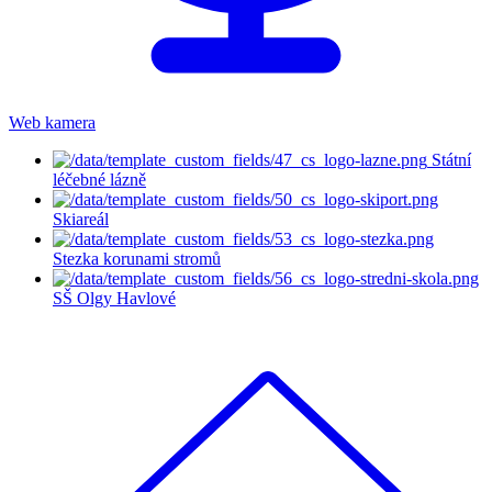
Web kamera
Státní
léčebné lázně
Skiareál
Stezka korunami stromů
SŠ Olgy Havlové