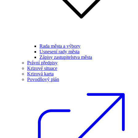
Rada města a výbory
Usnesení rady města
Zápisy zastupitelstva města
Právní předpisy
Krizové situace
Krizová karta
Povodňový plán