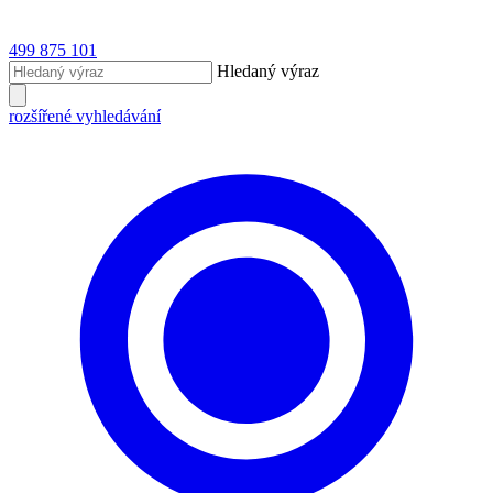
499 875 101
Hledaný výraz
rozšířené vyhledávání