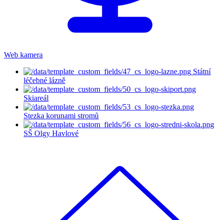
Web kamera
Státní
léčebné lázně
Skiareál
Stezka korunami stromů
SŠ Olgy Havlové