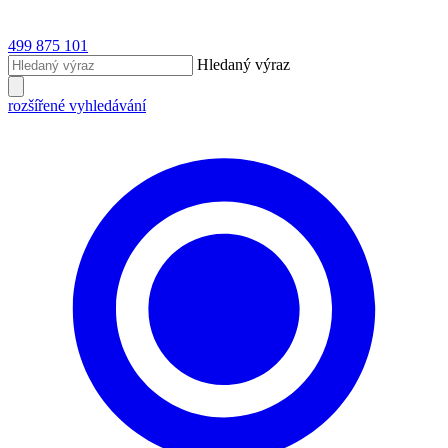
499 875 101
Hledaný výraz
rozšířené vyhledávání