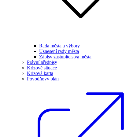
Rada města a výbory
Usnesení rady města
Zápisy zastupitelstva města
Právní předpisy
Krizové situace
Krizová karta
Povodňový plán