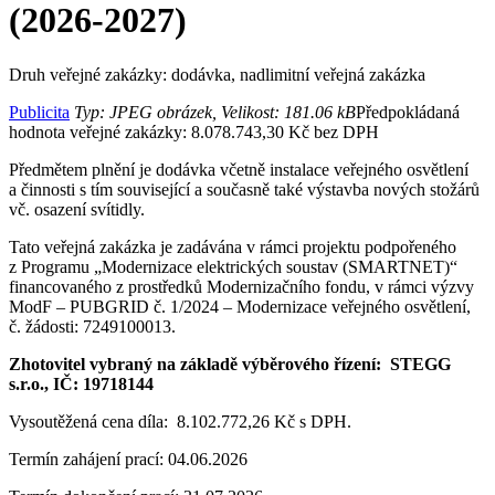
(2026-2027)
Druh veřejné zakázky: dodávka, nadlimitní veřejná zakázka
Publicita
Typ: JPEG obrázek, Velikost: 181.06 kB
Předpokládaná
hodnota veřejné zakázky: 8.078.743,30 Kč bez DPH
Předmětem plnění je dodávka včetně instalace veřejného osvětlení
a činnosti s tím související a současně také výstavba nových stožárů
vč. osazení svítidly.
Tato veřejná zakázka je zadávána v rámci projektu podpořeného
z Programu „Modernizace elektrických soustav (SMARTNET)“
financovaného z prostředků Modernizačního fondu, v rámci výzvy
ModF – PUBGRID č. 1/2024 – Modernizace veřejného osvětlení,
č. žádosti: 7249100013.
Zhotovitel vybraný na základě výběrového řízení: STEGG
s.r.o., IČ: 19718144
Vysoutěžená cena díla: 8.102.772,26 Kč s DPH.
Termín zahájení prací: 04.06.2026