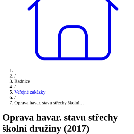
/
Radnice
/
Veřejné zakázky
/
Oprava havar. stavu střechy školní…
Oprava havar. stavu střechy
školní družiny (2017)