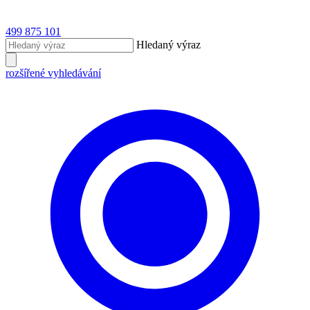
499 875 101
Hledaný výraz
rozšířené vyhledávání