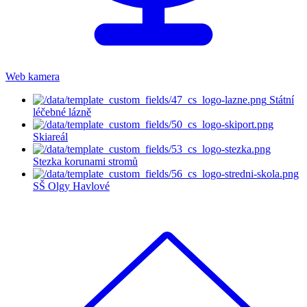
Web kamera
Státní
léčebné lázně
Skiareál
Stezka korunami stromů
SŠ Olgy Havlové