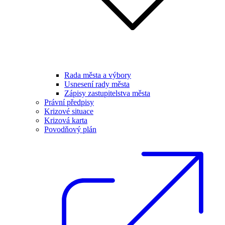
Rada města a výbory
Usnesení rady města
Zápisy zastupitelstva města
Právní předpisy
Krizové situace
Krizová karta
Povodňový plán