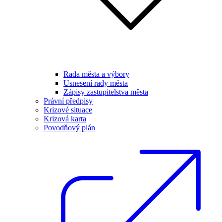
Rada města a výbory
Usnesení rady města
Zápisy zastupitelstva města
Právní předpisy
Krizové situace
Krizová karta
Povodňový plán