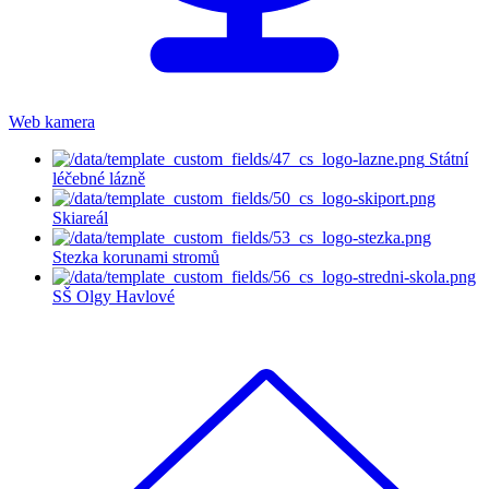
Web kamera
Státní
léčebné lázně
Skiareál
Stezka korunami stromů
SŠ Olgy Havlové