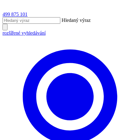
499 875 101
Hledaný výraz
rozšířené vyhledávání