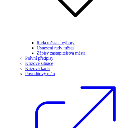
Rada města a výbory
Usnesení rady města
Zápisy zastupitelstva města
Právní předpisy
Krizové situace
Krizová karta
Povodňový plán