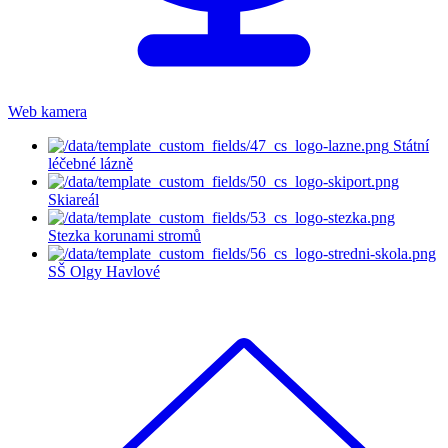
Web kamera
Státní
léčebné lázně
Skiareál
Stezka korunami stromů
SŠ Olgy Havlové