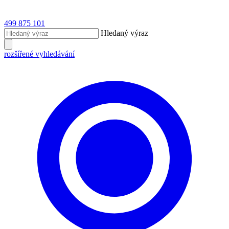
499 875 101
Hledaný výraz
rozšířené vyhledávání