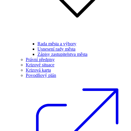
Rada města a výbory
Usnesení rady města
Zápisy zastupitelstva města
Právní předpisy
Krizové situace
Krizová karta
Povodňový plán