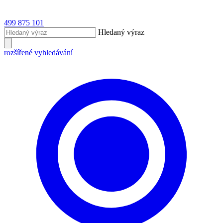
499 875 101
Hledaný výraz
rozšířené vyhledávání