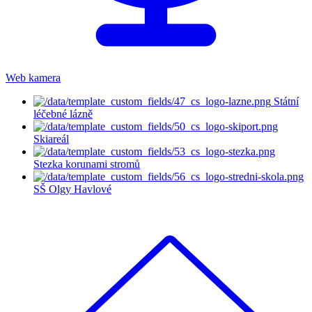
Web kamera
Státní
léčebné lázně
Skiareál
Stezka korunami stromů
SŠ Olgy Havlové